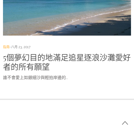
指南
八月 23, 2017
5個夢幻目的地滿足追星逐浪沙灘愛好
者的所有願望
誰不會愛上如銀細沙與輕拍岸邊的…